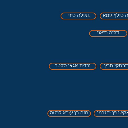
ה סולץ גומא
גאולה סירי
דליה סיאני
דובסקי סבין
ורדית אגאי סלטר
קשטיין זינגרמן
חנה בן עזרא לויטה