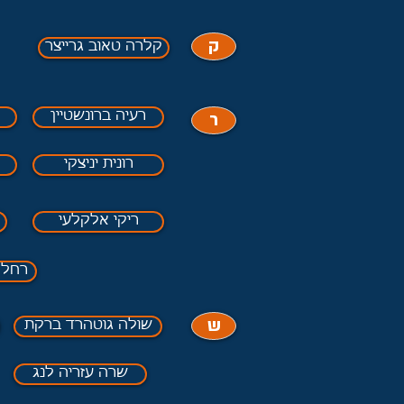
ק
קלרה טאוב גרייצר
ר
רעיה ברונשטיין
רונית יניצקי
ריקי אלקלעי
רחל 
ש
שולה גוטהרד ברקת
שרה עזריה לנג