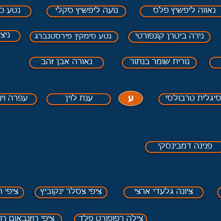
נאווה ליפשיץ פלס
נועה ליפשיץ סקלי
נטע כנ
ניצ
נירה ביטרן קונפורטי
נטע סימקין פירסטנברג
נורית שומר בנתור
נאורה אבן זהב
ע
יגלית טרבולסי
ענת לוין
עפרה וי
פנינה דמבינסקי
ציונה גלעדי ארצי
ציפי צסלר ינקוביץ
ציפי 
צילה רפופורט פלד
ציפי רוזנבאום רוב