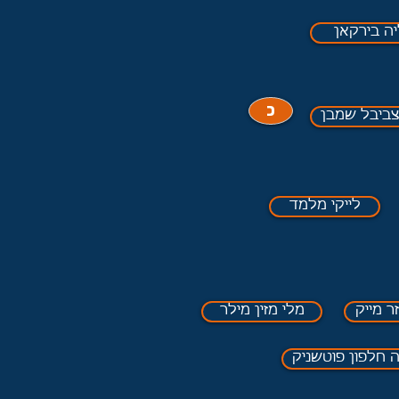
ה בירקאן
כ
צביבל שמבן
לייקי מלמד
ר מייק
מלי מזין מילר
 חלפון פוטשניק