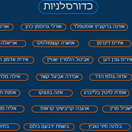
כדורסלניות
אורנה ברקוביץ אוסטפלד
אורלי גרוסמן כהן
אורל
איריס דינרמן
אושרה קנצפולסקי
אריאלה ו
יריס גורן דגן
אביטל הלפרין שטיין
אירית אדמון ח
אדוה גלפז הדר
אנדרה אביגל קוצר
אילה מלחן
אפרת לויטין בלייברג
אינה בוטנקו
אסנת חז
שכיל מרין
אהובה קריביצקי קראוס
אליה פנט
בלהה סיני טובין
בשמת ירבעם בלום
בתיה 