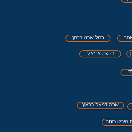
שחם
רחל שבט ריימן
ן
רקפת אריאלי
ד
שרה דניאל בראון
 הירש רותם