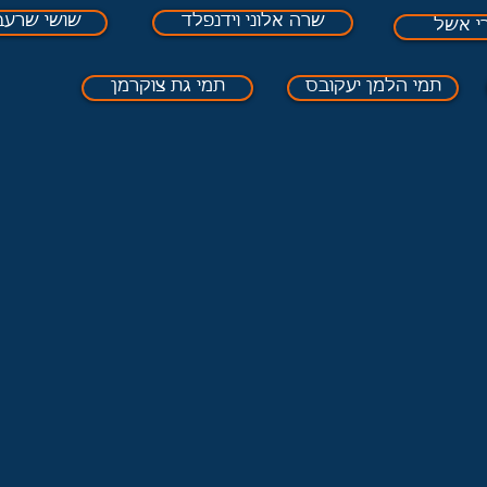
שרה אלוני וידנפלד
שושי שרעב
י אשל
תמי הלמן יעקובס
תמי גת צוקרמן