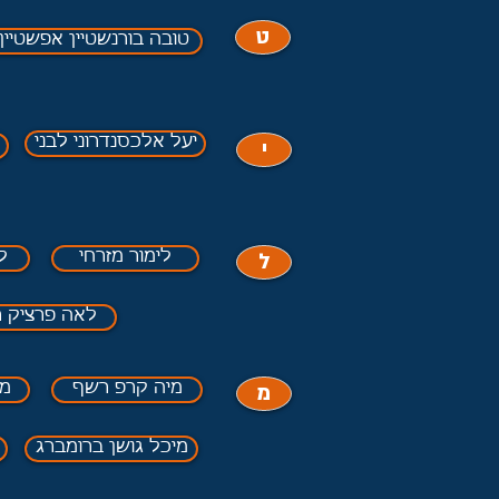
ט
טובה בורנשטיין אפשטיין
יעל אלכסנדרוני לבני
י
ל
לימור מזרחי
ל
לאה פרציק ר
מ
מיה קרפ רשף
מי
מיכל גושן ברומברג