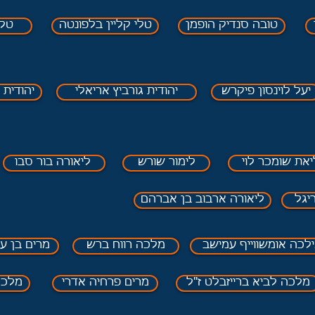
טובה סנדיק הופמן
טלי קליין בלפונטה
טלי
יעל לוינסון פיקרש
יהודית גורביץ אריאלי
יהודית 
יאת שומכר לוי
לימור שורש
ליאורה בור סבו
יגל
ליאורה ארבוב בן אברהם
לכה אומשווייף עמישב
מלכה רווח ברש
מרים בן עז
מלכה לביא ברייזבלט ז"ל
מרים פרחיה אדרי
מלכה