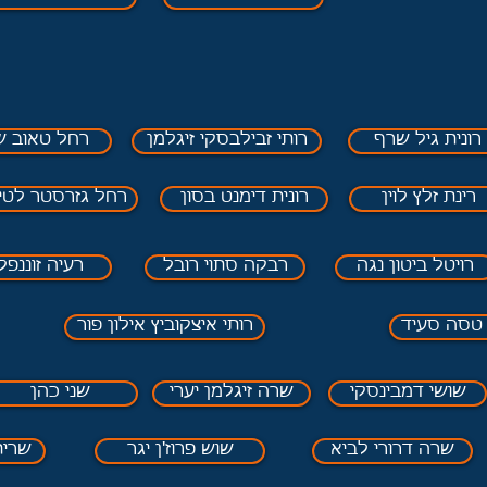
רונית גיל שרף
רותי זבילבסקי זיגלמן
רחל טאוב 
רינת זלץ לוין
רונית דימנט בסון
רחל גזרסטר לטי
רויטל ביטון נגה
רבקה סתוי רובל
רעיה זוננפל
טסה סעיד
רותי איצקוביץ אילון פור
שושי דמבינסקי
שרה זיגלמן יערי
שני כהן
שרה דרורי לביא
שוש פרוז'ן יגר
שרית