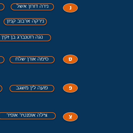
נ
נירה דורון אשל
נירקה ארבוב קניון
נגה רוטנברג בן זקין
ס
סימה אורן שלח
ס
פ
פועה לין משגב
צ
צילה אופנטיר אופיר