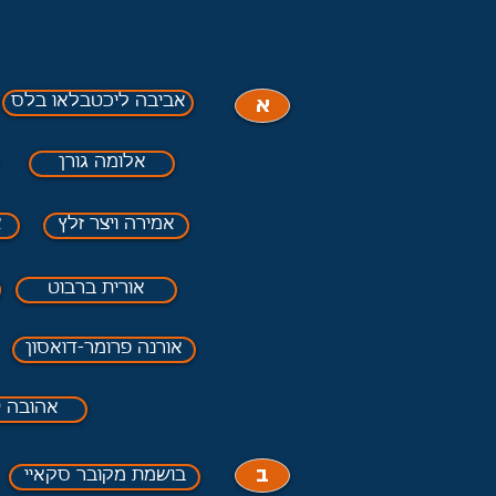
א
אביבה ליכטבלאו בלס
אלומה גורן
אמירה ויצר זלץ
א
אורית ברבוט
אורנה פרומר-דואסון
אהובה י
ב
בושמת מקובר סקאיי