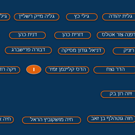
גלית יהודה
גילי כץ
גליה מייק רשליין
גיל
פנה צור אטלס
דורית כהן
דנית כהן
דבורה פרישברג
רזניק
דניאל גודון מסיקה
ו
הדר נצח
הדס קליינמן זמיר
ויקה רו
זיוה רון בק
חוה גוטהלף בן זאב
חיה א
חיה מושקוביץ הראל