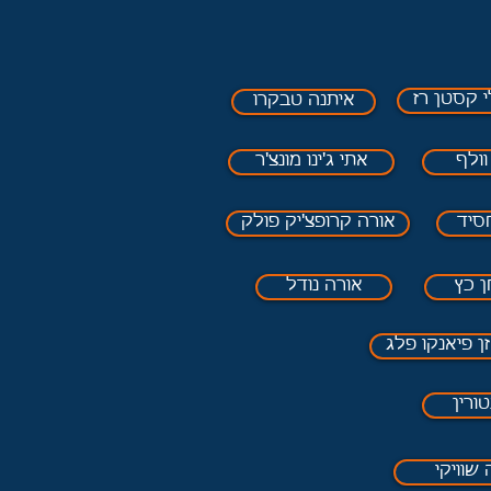
י קסטן רז
איתנה טבקרו
ולף
אתי ג'ינו מונצ'ר
סיד
אורה קרופצ'יק פולק
 כץ
אורה נודל
ן פיאנקו פלג
ורין
שוויקי