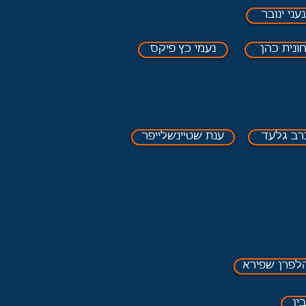
עני ינובר
חונית כהן
נעמי כץ פיקס
נרב גלעד
ענת שטיינשלייפר
הלפרן שפירא
ין