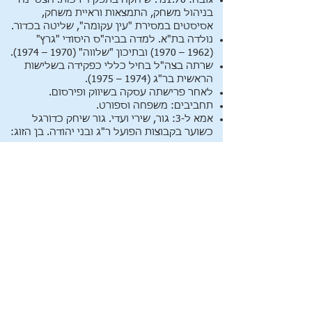
גובה: 1.70מ'. שיחקה בתפקיד רכזת. הצטיינה
בניהול משחק, התמצאות וראיית משחק,
אסיסטים במסירת "עין עקומה", שליטה בכדור.
נולדה בת"א. למדה בביה"ס היסודי "גרץ"
(1962 – 1970) ובתיכון "שלווה" (1970 – 1974).
שרתה בצה"ל בחיל כללי כפקידה בשלישות
הראשית בר"ג (1974 – 1975).
לאחר פרישתה עסקה בשיווק ופירסום.
תחביבים: משפחה וספורט.
אמא ל-3: גור, שירי ועדי. גור שיחק כדורגל
כשוער בקבוצות הפועל ר"ג ובני יהודה. בן הזוג:
אבי.
מוטו – מסר לחיים: רק בריאות, בריאות,
בריאות!!!