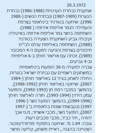
20.3.1972
שחקנית נבחרת הקדטיות
(1986-1988)
נבחרת
הנערות
(1987-1989)
ונבחרת הנשים
(1988-
1996)
. שיחקה בטורניר בינלאומי בצרפת
והעפילה לגמר אליפות אירופה ( 1988).
השתתפה בחצי גמר אליפות אירופה באיטליה
וקיבלה גביע השחקנית הצעירה בטורניר
(1988), השתתפה באליפות עולם לבי"ס
תיכוניים בצרפת והגיעה למקום ה-4 המכובד
(1989). זכתה עם אליצור חולון ב-6 אליפויות
וב-4 גביעים.
צברה למעלה מ-30 הופעות בינלאומיות
במשחקים רשמיים עם נבחרת ישראל בוגרות.
החלה לשחק בגיל 12 באליצור חולון
(1984-
2007)
. שיחקה באליצור חולון
(1988-1992)
,
בהמשך במכבי רמת חן
(1992-1993)
, והפועל
עמק הירדן
(1993-1994)
. חזרה לאליצור חולון
(1994-1996)
, בהמשך הפועל נשר
(1996-
1997)
ובקבוצות שונות בלאומית ב'
(1997-
2007)
, הפועל נשר, מכבי אשדוד, מ.ס אבן
יהודה , תל כביר, מכבי מכבים רעות.
גובה: 1.84 מ'. שיחקה בתפקיד פורוורד/סנטר.
הצטיינה בהגנה , ראיית משחק, קליעה מחצי