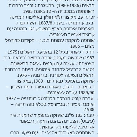
שחקנית נבחרת הנערות
(1980-1977)
ונבחרת
הנשים
(1980-1986)
. במסגרת טורניר נבחרות
השתתפה במכבייה ה- 12 בשנת 1985
זכתה עם אליצור ת"א חולון באליפות המדינה
ובגביע המדינה בשנת 1887/8. השתתפות
באליפות אירופה בארץ במשחק נגד רומניה עם
קבוצת אליצור תל-אביב.
שותפה להקמת עמותת ל.כ.ן = לקידום כדורסל
נשים – 1985
החלה לשחק בגיל 12 בהפועל ירושלים
(1975 -
1987)
שימשה כקפטן, זכתה בתואר "ריבאונדרית
מצטיינת", עלייה עם קבוצת לליגה הראשונה,
נסיעה לבריסל למחנה אימונים. הייתה בנבחרת
ירושלים ונסיעה לטורניר בגרמניה - 1976
שיחקה בהפועל גבעתיים - 1983, באליצור
תל-אביב - חולון, באגודת ספורט רמת-השרון –
1989/90 עלייה ללאומית.
עברה קורס הדרכה בכדורסל בווינגייט – 1977
ואימנה אסירות בכדורסל בכלא נווה תרצה –
1988.
גובה: 183 ס"מ. שיחקה בתפקיד שחקנית ציר
(פיבוט). הצטיינה בהגנה חזקה, ריבאונד
אגרסיבי, קליעות מקו עונשין.
השתתפה באליפות צה"ל יחד עם פיקוד מרכז