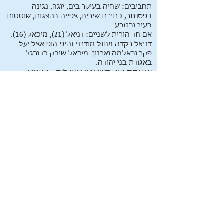
תחביבים: שחיה בעיקר בים, יוגה, נגינה
בפסנתר, כתיבת שירים, צפייה בהצגות, שוטטות
בעיר ובטבע.
אם חד הורית לשניים: דניאל (21), מיכאל (16).
דניאל רקדה מחול מודרני והיפ-הופ אצל יעל
פקר ובאלמה וארנון. מיכאל שיחק כדורגל
באגודת בני יהודה.
אבא דוד היה ספורטאי באירלנד – התחרה
במכבייה בסייף, השתתף בתחרויות חתירה
בסירות. אחות ליאור הייתה שיאנית ישראל
בשחייה, "מלכת המים". אח אהוד השתתף
בתחרויות ריצה.
מוטו – מסר לחיים: היי המציאות שאת רוצה
ליצור – במודעות נדיבות ויסודיות הם העיקר
להיות כלי בשירות הטוב