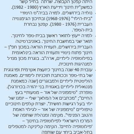
היתה קפטן הקבוצה. שרתה בחיל קשר
כמשק"ית חינוך וידיעת הארץ
(1980 - 1982)
.
נולדה בירושלים. למדה בביה"ס היסודי
"בית-הילד"
(1968-1976)
ובתיכון הגימנסיה
העברית
(1976 - 1980)
. קפטן נבחרת
בית-הספר.
למדה ייעוץ לתואר ראשון בבית-ספר לחינוך.
תואר שני במחשבת החינוך. באוניברסיטה
העברית בירושלים. תעודת הוראה במכון חפ"ן –
חינוך פתוח ניסויי ותעודת הוראה בינלאומית
בפילוסופיה לילדים, ארה"ב. בוגרת מכון מנדל
למנהיגות חינוכית.
עובדת 40 שנה בחינוך כיועצת אקדמית ופדגוגית
של בתי-ספר וככותבת תוכניות לימודים. מאמנת
הוליסטית לילדים ולמבוגרים (שנה כמאמנת
מנטאלית לילדים באגודת בני יהודה בכדורגל).
סופרת: "סימפוניה של אור – מסעותיי בעץ
החיים"; "מכתבים אל המלאך שלי – יומנו של
ילד בעל רגישות חושית". יוצרת קלפים חינוכיים
טיפוליים "סימפוניה של אור – לגילוי האמת
והטוב הפנימי". מקימה ומנהלת שותפה של
המרכז הישראלי לפילוסופיה בחינוך –
'פילוסופיה לחיים'. הקימה קליניקה למטפלים
בתל-אביב ביחד עם שותפה