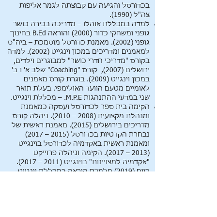
בכדורסל והגיעה עם קבוצתה לגמר אליפות
צה"ל (1990).
למדה במכללת אוהלו – מדריכה בכירה כושר
גופני ומשחקי כדור (2000) והוראה B.Ed בחינוך
גופני (2002). מאמנת כדורסל מוסמכת – ביה"ס
למאמנים ומדריכים במכון וינגייט (2002). למדה
בקורס "מדריכי חדרי כושר" למבוגרים וילדים,
ירושלים (2007), קורס "Coaching" שלב א' ו-ב'
במכון וינגייט (2009). בוגרת קורס מאמנים
לאומיים מטעם הוועד האולימפי. בעלת תואר
שני במדעי ההתנהגות M.P.E. – מכללת וינגייט.
הקימה בית ספר לכדורסל ועסקה כמאמנת
ומנהלת מקצועית (2008 – 2010). ניהלה קורס
מדריכים בירושלים (2015). מאמנת ראשית של
נבחרת הקדטיות בכדורסל (2015 – 2017)
ומאמנת ראשית באקדמיה לכדורסל בוינגייט
(2013 – 2017). הקימה וניהלה פרוייקט
"אקדמיה למצויינות" בוינגייט (2011 – 2017).
כיום (2019) מלמדת הוראה במכללת וינגייט
משנת 2013, מנהלת פרוייקט "היום שאחרי"
בוועד האולימפי בישראל אותו הקימה ב-2016,
ומשנת 2018 מרצה באוניברסיטת באר שבע
בנושא "תעשיית ספורט וניהול הון אנושי