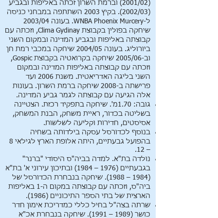
(2001/02) וברמת השרון זכתה באליפות ובגביע
(2002/03). בקיץ 2003 השתתפה במבחני כניסה
ל-WNBA Phoenix Murcery. בעונה 2003/04
שיחקה בפולין בקבוצת Clima Gydinay, וזכתה עם
קבוצתה באליפות ובגביע המדינה ובמקום השני
ביורוליג. בעונה 2004/05 שיחקה במכבי רמת חן
וב-2005/06 שיחקה בקרואטיה בקבוצת Gospic,
וזכתה עם קבוצתה באליפות המדינה ובמקום
השני בליגה האדריאטית. משנת 2006 ועד
פרישתה ב-2008 שיחקה ברמת השרון. בעונות
אלה הגיעה עם קבוצתה לגמר גביע המדינה.
גובה: 1.70מ'. שיחקה בתפקיד רכזת. הצטיינה
בשליטה בכדור, ראיית משחק, הבנת המשחק,
אסיסטים, חדירות וקליעה לשלשות.
בנוסף לכדורסל עסקה בילדותה בשחיה
בהפועל גבעתיים, היתה אלופת הארץ לגילאי 8
– 12.
נולדה בת"א. למדה בביה"ס היסודי "ברנר"
בגבעתיים (1976 – 1984) ובתיכון עירוני א' בת"א
(1984 – 1988). שיחקה בנבחרת הכדורסל של
ביה"ס, וזכתה עם קבוצתה במקום ה-1 באליפות
הארצית של בתי הספר התיכוניים (1986).
שרתה בצה"ל בחיל כללי כמדריכת אימון חדר
כושר (1989 – 1991). שיחקה בנבחרת אכ"א