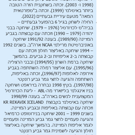
(1998 ו- 2003). זכתה בשחקנית הזרה הטובה
ביותר באיסלנד (1999). זכתה ב"ספורטאית
המאה" מטעם עיריית גבעתיים (2022).
החלה לשחק בגיל 6 בהפועל גבעתיים –
בביה"ס לכדורסל (1976 – 1979). שיחקה בבני
יהודה (1979 – 1990) וזכתה עם קבוצתה בגביע
המדינה (1989/90). בעונה 1991/92 שיחקה
באוניברסיטת מרילנד NCAA ארה"ב. בשנים 1992
– 1994 שיחקה באליצור חולון וזכתה עם
קבוצתה ב-2 אליפויות וב-2 גביעים. בהמשך
שיחקה ברמת השרון (1994/95) ובבני הרצליה
(1995/96). עם אליצור רמלה השתתפה בגביע
אירופה לאלופות (1996/97), זכתה באליפות,
השתתפה והגיעה לחצי גמר גביע רונקטי
(1997/98). בקיץ 1998 נבחרה בדראפט ושיחקה
בניו אינגלנד בליזארד מה-ABL - ליגת הכדורסל
המקצוענית לנשים בארה"ב. בעונה 1998/99
שיחקה באיסלנד בקבוצת KR REKAVIK ICELAND
וזכתה עם קבוצתה באליפות ובגביע המדינה.
בשנים 1999 – 2001 שיחקה בנירוסופט כרמיאל
והגיעה פעמיים לחצי גמר גביע המדינה ופעמיים
לגמר אליפות המדינה. בהמשך שיחקה באליצור
חולון והגיעה לשמינית גמר גביע רונקטי