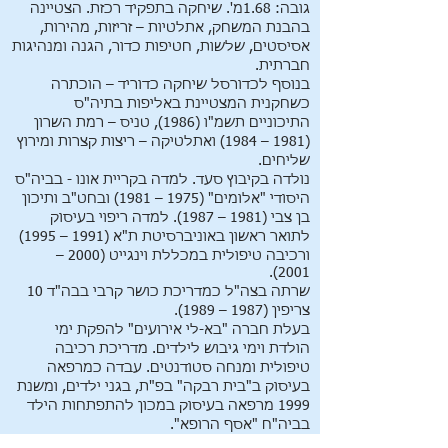
גובה: 1.68מ'. שיחקה בתפקיד רכזת. הצטיינה
בהבנת המשחק, אתלטיות – זריזות, מהירות,
אסיסטים, שלשות, חטיפות כדור, הגנה ומנהיגות
חברתית.
בנוסף לכדורסל שיחקה כדוריד – הוכתרה
כשחקנית המצטיינת באליפות בתיה"ס
התיכוניים תשמ"ו (1986), טניס – רמת השרון
(1981 – 1984) ואתלטיקה – ריצות קצרות ומירוץ
שליחים.
נולדה בקיבוץ סעד. למדה בקריית אונו - בביה"ס
היסודי "אלומים" (1975 – 1981) ובחט"ב ותיכון
בן צבי (1981 – 1987). למדה ריפוי בעיסוק
לתואר ראשון באוניברסיטת ת"א (1991 – 1995)
ורכיבה טיפולית במכללת וינגייט (2000 –
2001).
שרתה בצה"ל כמדריכת כושר קרבי בבה"ד 10
צריפין (1987 – 1989).
בעלת חברה "בא-לי אירועים" להפקת ימי
הולדת וימי גיבוש לילדים. מדריכת רכיבה
טיפולית ומנחה סטודנטים. עבדה כמרפאה
בעיסוק ב"בית רבקה" בפ"ת, בגני ילדים, ומשנת
1999 מרפאה בעיסוק במכון להתפתחות הילד
בביה"ח "אסף הרופא".
תחביבים: מוסיקה, טבע, טיולים, גלישת גלים,