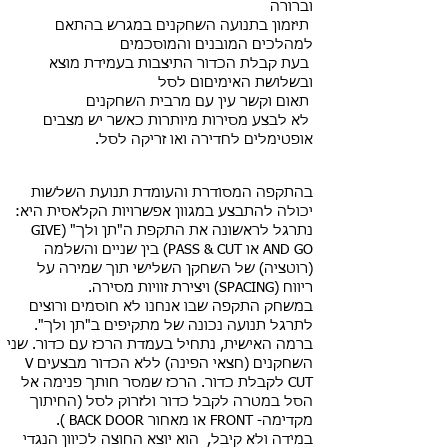
וברורה
תיזמון בתנועה השחקנים במגרש בהתאם
למהלכים המובנים והמוסכמים
בעת קבלת הכדור התיצבות בעמידת מוצא
ובשלושת האימיםום לסל
תאום וקשר עין עם מרבית השחקנים
לא לבצע מסירות מיותרות כאשר יש מצבים
אופטימלים לחדירה ואו זריקה לסל.
בהתקפה המסודרת והעומדת תנועת השלשות
יכולה להתבצע במגוון אפשרויות הקלאסית היא:
נתרגל לראשונה את התקפת ה"תן ולך" (GIVE
AND GO או PASS & CUT) בין שניים והשלמה
(רוטציה) של השחקן השלישי תוך שמירה על
ריווח (SPACING) ויצירת זוויות מסירה.
במשחק התקפה שבו אנחנו לא חוסמים ורוצים
לתרגל תנועה נכונה של מתקיפים ב"תן ולך".
ברמה האישית, נתחיל בעמדת הרכז עם כדור. שני
השחקנים (חצאי הפינה) ללא הכדור מבצעים V
CUT לקבלת כדור. הרכז שמסר חותך פנימה אל
הסל במטרה לקבל כדור ולזרוק לסל (החיתוך
מקדימה- FRONT או מאחור BACK DOOR ).
במידה ולא קיבל, הוא יוצא החוצה לכיוון הנגדי