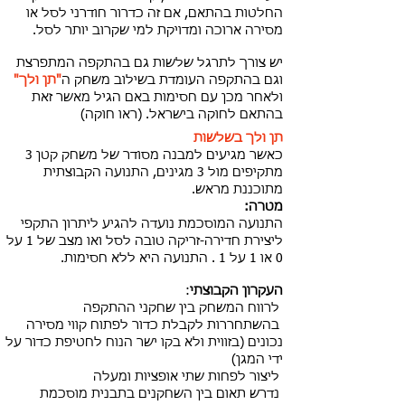
החלטות בהתאם, אם זה כדרור חודרני לסל או
מסירה ארוכה ומדויקת למי שקרוב יותר לסל.
יש צורך לתרגל שלשות גם בהתקפה המתפרצת
וגם בהתקפה העומדת בשילוב משחק ה
"תן ולך"
ולאחר מכן עם חסימות באם הגיל מאשר זאת
בהתאם לחוקה בישראל. (ראו חוקה)
תן ולך בשלשות
כאשר מגיעים למבנה מסודר של משחק קטן 3
מתקיפים מול 3 מגינים, התנועה הקבוצתית
מתוכננת מראש.
מטרה:
התנועה המוסכמת נועדה להגיע ליתרון התקפי
ליצירת חדירה-זריקה טובה לסל ואו מצב של 1 על
0 או 1 על 1 . התנועה היא ללא חסימות.
העקרון הקבוצתי
:
לרווח המשחק בין שחקני ההתקפה
בהשתחררות לקבלת כדור לפתוח קווי מסירה
נכונים (בזווית ולא בקו ישר הנוח לחטיפת כדור על
ידי המגן)
ליצור לפחות שתי אופציות ומעלה
נדרש תאום בין השחקנים בתבנית מוסכמת