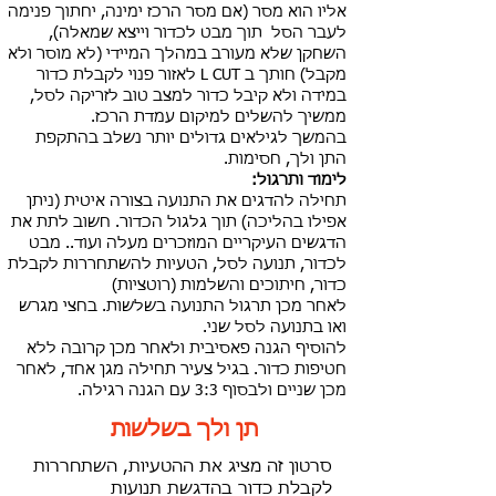
אליו הוא מסר (אם מסר הרכז ימינה, יחתוך פנימה
לעבר הסל תוך מבט לכדור וייצא שמאלה),
השחקן שלא מעורב במהלך המיידי (לא מוסר ולא
מקבל) חותך ב L CUT לאזור פנוי לקבלת כדור
במידה ולא קיבל כדור למצב טוב לזריקה לסל,
ממשיך להשלים למיקום
עמדת הרכז.
בהמשך לגילאים גדולים יותר נשלב בהתקפת
התן ולך, חסימות.
לימוד ותרגול:
תחילה להדגים את התנועה בצורה איטית (ניתן
אפילו בהליכה) תוך גלגול הכדור. חשוב לתת את
הדגשים העיקריים המוזכרים מעלה ועוד.. מבט
לכדור, תנועה לסל, הטעיות להשתחררות לקבלת
כדור, חיתוכים והשלמות (רוטציות)
לאחר מכן תרגול התנועה בשלשות. בחצי מגרש
ואו בתנועה לסל שני.
להוסיף הגנה פאסיבית ולאחר מכן קרובה ללא
חטיפות כדור. בגיל צעיר תחילה מגן אחד, לאחר
מכן שניים ולבסוף 3:3 עם הגנה רגילה.
תן ולך בשלשות
סרטון זה מציג את ההטעיות, השתחררות
לקבלת כדור בהדגשת תנועות