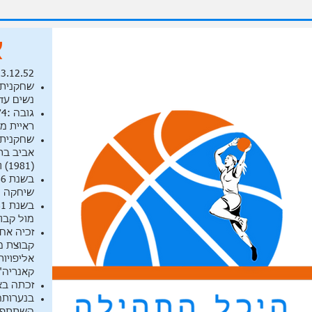
א
3.12.52
נשים עד שנ
ראיית מ
אביב בת
(1981) ומכבי תל אביב ורמת השרון.
שיחקה ואימנה תוך 4 שנים העלתה 
מול קבוצ
קאנריה"
זכתה באל
בנערותה