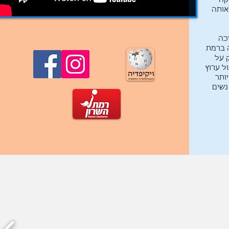
קה
אותה
שיכה
ה ברמת
 על
ל ערוץ
יותר
נשים