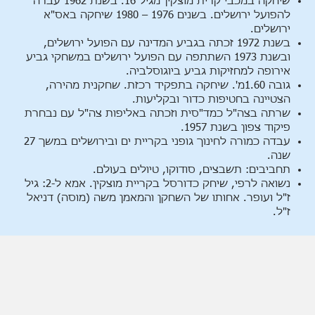
שיחקה במכבי קרית מוצקין מגיל 16. בשנת 1962 עברה
להפועל ירושלים. בשנים 1976 – 1980 שיחקה באס"א
ירושלים.
בשנת 1972 זכתה בגביע המדינה עם הפועל ירושלים,
ובשנת 1973 השתתפה עם הפועל ירושלים במשחקי גביע
אירופה למחזיקות גביע ביוגוסלביה.
גובה 1.60מ'. שיחקה בתפקיד רכזת. שחקנית מהירה,
הצטיינה בחטיפות כדור ובקליעות.
שרתה בצה"ל כמד"סית וזכתה באליפות צה"ל עם נבחרת
פיקוד צפון בשנת 1957.
עבדה כמורה לחינוך גופני בקריית ים ובירושלים במשך 27
שנה.
תחביבים: תשבצים, סודוקו, טיולים בעולם.
נשואה לרפי, שיחק כדורסל בקריית מוצקין. אמא ל-2: גיל
ז"ל ועופר. אחותו של השחקן והמאמן משה (מוסה) דניאל
ז"ל.