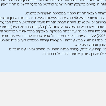
בתחרויות אתלטיקה ביסודי בית ספר ארלוזורוב ובתיכון בגימנסיה. שיח
ואחיה עמיקם ברקוביץ שהיה שחקן כדורסל בהפועל ירושלים החל לאמן 
שרות הצבאי החלה ללמוד במכללה האקדמית בוינגיט.
אחרי פרישה ממשחק בגיל 40 המשיכה בפעילות מפעל חייה ברמת השרון והמ
בקידום זכויות נשים. הייתה חברת הנהלת איגוד הכדורסל, חברת המועצ
יושבת ראש מרץ. הנהיגה את עמותת לכ"ן (לקידום כדורסל נשים) במאבק
חקניות זרות לליגת על וזכתה בפסיקה. מאבקים בתוך איגוד הכדורסל ומו
1 (בג"צ 2005) על כך ששידר רק את מכבי תל אביב גברים למרות הישגים טובים 
. כמו גם הוגש בג"צ על שינוי הקצאות עיריות לספורט תוך קיפוח ספורט 
רון וזכתה בפסיקה.
 קולנוע איכותי, עבודה בגינה הפרטית, טיולים ובילוי עם הנכדים.
ילדים. בן , יונתן שמאמן כדורסל ברחובות.