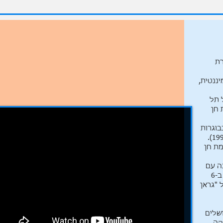
ונבחרת
יננטית,
. מעבר להפועל תל
 חן
בבוגרות
בי רמת חן
ע המדינה עם
קבוצת מכבי דרום – רמת חן (1981) - כשחקנית. כמאמנת א.ס רמת השרון, זכתה ב-6
פה מול "גראן
שלים