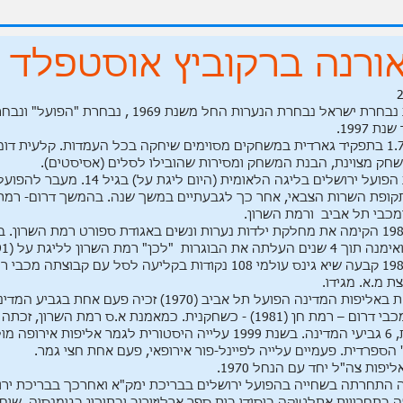
ורנה ברקוביץ אוסטפלד
2
שחקנית נבחרת ישראל נבחרת הנערות החל משנת 1969 , נבחרת "הפועל" 
ת 1997.
גובה :1.74 בתפקיד גארדית במשחקים מסוימים שיחקה בכל העמדות. קלעית דומ
שחק מצוינת, הבנת המשחק ומסירות שהובילו לסלים (אסיסטים).
שחקנית הפועל ירושלים בליגה הלאומית (היום ליגת על) בגיל 14
קופת השרות הצבאי, אחר כך לגבעתיים במשך שנה. בהמשך דרום- רמת
בשנת 1986 הקימה את מחלקת ילדות נערות ונשים באגודת ספורט רמת השרון. 
את הבוגרות "לכן" רמת השרון לליגת על (1991).
בשנת 1981 קבעה שיא גינס עולמי 108 נקודות בקליעה לסל עם קבוצתה מכ
ת מ.א. מגידו.
זכיה אחת באליפות המדינה הפועל תל אביב (1970) זכיה פעם אחת בגבי
אליפויות, 6 גביעי המדינה. בשנת 1999 עלייה היסטורית לגמר אליפות אירו
 הספרדית. פעמיים עלייה לפיינל-פור אירופאי, פעם אחת חצי גמר.
יפות צה"ל יחד עם הנחל 1970.
 התחרתה בשחייה בהפועל ירושלים בבריכת ימק"א ואחרכך בבריכת ירו