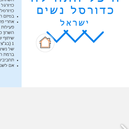
השתתפה 
כדורגל 
כדורסל.
בסיום ה
פעילות 
השרון כ
שיתוף ש
של נשים
ברמת הש
תחביבים:
אם לשני 