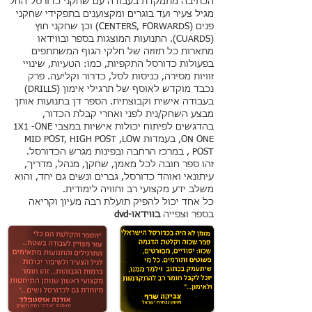
הכתיבה מתמקדת בעבודה עם שחקני כדורסל החל
מגיל צעיר ועד בוגרים ומקצוענים בתפקידי שחקני
פנים (CENTERS, FORWARDS) וכן שחקני חוץ
(CUARDS). התנועות המוצגות בספר ובווידאו
מתארות כל תזוזה של חלקי הגוף המשתתפים
בפעולות כדורסל התקפיות, כמו: הטעיות, שינויי
זוויות מסירה, כניסות לסל, כדרור וקליעה. פרק
נכבד מוקדש לאוסף של תרגילי אימון (DRILLS)
בעבודה אישית וקבוצתית. הספר דן בתנועות אותן
מבצע השחק/נית לפני ואחרי קבלת הכדור,
בהדגשים לפיתוח יכולות אישיות במצבי 1X1 -ONE
ON ONE, בעמדות MID POST, HIGH POST ,LOW
POST , במרכז הרחבה ובפינות מגרש הכדורסל.
זהו ספר חובה לכל מאמן, שחקן, מנהל, מדריך,
עיתונאי ואוהד כדורסל, גברים ונשים גם יחד, והוא
משלב ידע מקצועי רב וחוויה לימודית.
כל אחד יכול להפיק תועלת רבה מעיון וקריאה
בספר וצפייה
בווידאו-dvd