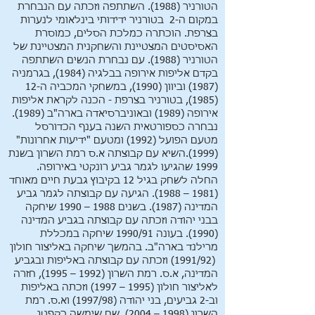
הטורניר (1988). השתתפה וזכתה עם הנבחרת
במקום ה-2 בטורניר ידידותי בינלאומי לנערות
בצרפת. הוכתרה כמלכת הסלים, כמוסרת
האסיסטים המצטיינת והשחקנית המצטיינת של
הטורניר (1988). עם נבחרת הנשים השתתפה
בקדם אליפות אירופה בבלגיה (1984), בגרמניה
(1987) וביוון (1990), במשחקי המכביה ה-12
(1985), בטורניר בצרפת - הכנה לקראת אליפות
אירופה (1989) ובאוניברסיאדה בארה"ב (1989).
נבחרה כספורטאית השנה בענף הכדורסל
מטעם הפועל (1992) ומטעם "ידיעות אחרונות"
(1999).השיא עם קבוצתה א.ס רמת השרון בשנת
1999 שהגיעו לגמר גביע רונקטי באירופה.
החלה לשחק בגיל 12 בקיבוץ גבעת חיים מאוחד
(1981 – 1988). הגיעה עם קבוצתה לגמר גביע
המדינה (1987). בשנים 1988 – 1990 שיחקה
בבני יהודה וזכתה עם קבוצתה בגביע המדינה
(1990). בעונה 1990/91 שיחקה במכללת
מרילנד בארה"ב. בהמשך שיחקה באליצור חולון
(1991/92) וזכתה עם קבוצתה באליפות ובגביע
המדינה, א.ס. רמת השרון (1992 – 1995), חזרה
לאליצור חולון (1995 – 1997) וזכתה באליפות
וב-2 גביעים, בני יהודה (1997/98) וא.ס. רמת
השרון (1998 – 2004), שם שימשה כקפטן,