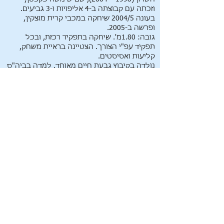
וזכתה עם קבוצתה ב-4 אליפויות ו-3 גביעים.
בעונה 2004/5 שיחקה במכבי קרית מוצקין,
ופרשה ב-2005.
גובה: 1.80מ'. שיחקה בתפקיד רכזת, ובכל
תפקיד עפ"י הצורך. הצטיינה בראיית משחק,
קליעות ואסיסטים.
נולדה בקיבוץ גבעת חיים מאוחד. למדה בביה"ס
היסודי בקיבוץ (1975 – 1983), ובתיכון "חוף
הכרמל" (1983 – 1987). שיחקה בנבחרת
ביה"ס, וזכתה 3 פעמים באליפות הארץ ופעמיים
באליפות העולם - בדנמרק (1986) ובישראל
(1987).
בשנים 1987 – 1989 שרתה בצה"ל בפיקוד
הנח"ל ובמשרד הבטחון.
למדה מדעי החברה לתואר ראשון במכללה
האקדמית בת"א.
עוסקת באימון וליווי מנטלי בספורט. משנת 2017
מאמנת מנטלית בקבוצות הנשים והנערות של
הפועל חיפה, ומשנת 2019 מאמנת קבוצת
הנשים של הפועל חיפה בליגה השלישית.
מתנדבת בעמותת "בדרך להחלמה" בסיוע
לחולים פלסטינים המגיעים לארץ לקבלת טיפול
רפואי.